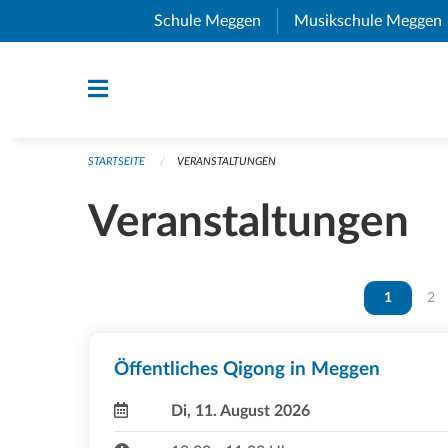
Navigation überspringen
Schule Meggen
(External Link)
Musikschule Meggen
STARTSEITE
VERANSTALTUNGEN
Veranstaltungen
Vous êtes 
1
Vou
2
Öffentliches Qigong in Meggen
Di, 11. August 2026