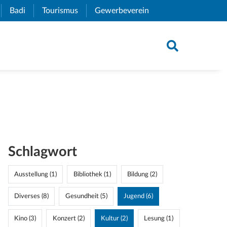
xternal Link)
Badi
(External Link)
Tourismus
(External Link)
Gewerbeverein
(External Link)
Schlagwort
Ausstellung (1)
Bibliothek (1)
Bildung (2)
Diverses (8)
Gesundheit (5)
Jugend (6)
Kino (3)
Konzert (2)
Kultur (2)
Lesung (1)