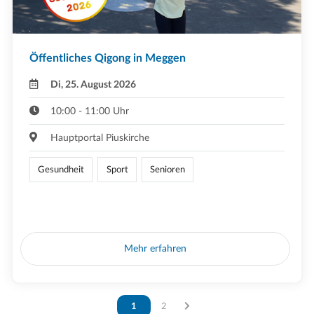
Öffentliches Qigong in Meggen
Di, 25. August 2026
10:00 - 11:00 Uhr
Hauptportal Piuskirche
Gesundheit
Sport
Senioren
Mehr erfahren
Vous êtes sur la page
1
Vous êtes sur la page
2