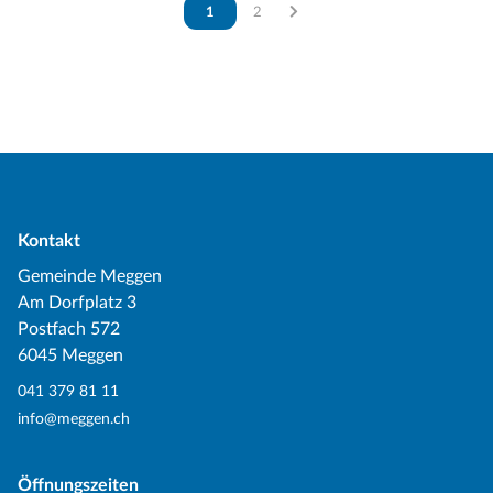
Vous êtes sur la page
1
Vous êtes sur la page
2
Kontakt
Gemeinde Meggen
Am Dorfplatz 3
Postfach 572
6045 Meggen
041 379 81 11
info@meggen.ch
Öffnungszeiten