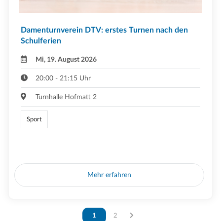
Damenturnverein DTV: erstes Turnen nach den
Schulferien
Mi, 19. August 2026
20:00 - 21:15 Uhr
Turnhalle Hofmatt 2
Sport
Mehr erfahren
Vous êtes sur la page
1
Vous êtes sur la page
2