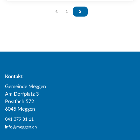
Vous êtes sur la page
1
Vous êtes sur la page
2
Kontakt
Gemeinde Meggen
Am Dorfplatz 3
Postfach 572
6045 Meggen
041 379 81 11
info@meggen.ch