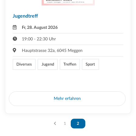
Jugendtreff
Fr, 28. August 2026
19:00 - 22:30 Uhr
Hauptstrasse 32a, 6045 Meggen
Diverses
Jugend
Treffen
Sport
Mehr erfahren
Vous êtes sur la page
1
Vous êtes sur la page
2