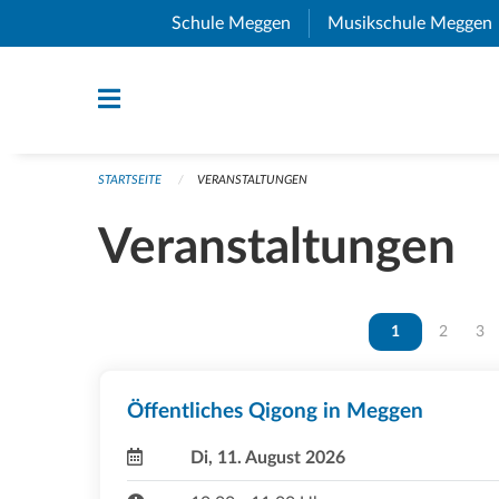
Navigation überspringen
Schule Meggen
(External Link)
Musikschule Meggen
STARTSEITE
VERANSTALTUNGEN
Veranstaltungen
Vous êtes sur la
1
Vous ête
2
Vou
3
Öffentliches Qigong in Meggen
Di, 11. August 2026