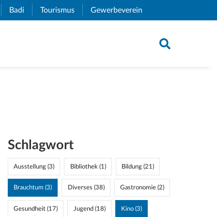
xternal Link)
Badi
(External Link)
Tourismus
(External Link)
Gewerbeverein
(External Link)
Schlagwort
Ausstellung (3)
Bibliothek (1)
Bildung (21)
Brauchtum (3)
Diverses (38)
Gastronomie (2)
Gesundheit (17)
Jugend (18)
Kino (3)