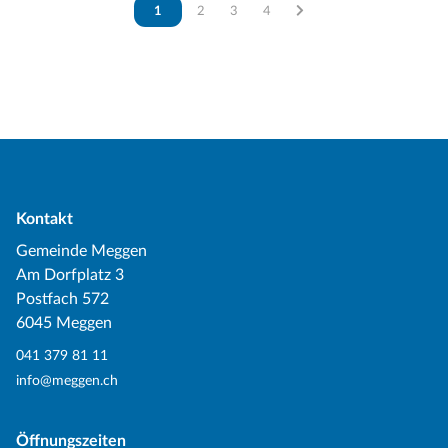
Vous êtes sur la page
1
Vous êtes sur la page
2
Vous êtes sur la page
3
Vous êtes sur la page
4
Kontakt
Gemeinde Meggen
Am Dorfplatz 3
Postfach 572
6045 Meggen
041 379 81 11
info@meggen.ch
Öffnungszeiten