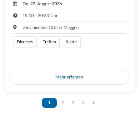
Do, 27. August 2026
19:00 - 20:30 Uhr
verschiedene Orte in Meggen
Diverses
Treffen
Kultur
Mehr erfahren
Vous êtes sur la page
1
Vous êtes sur la page
2
Vous êtes sur la page
3
Vous êtes sur la page
4