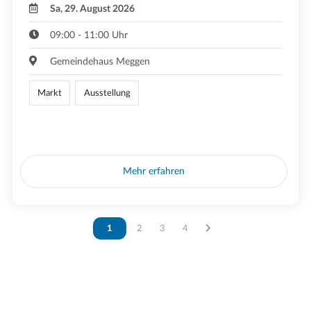
Sa, 29. August 2026
09:00 - 11:00 Uhr
Gemeindehaus Meggen
Markt
Ausstellung
Mehr erfahren
Vous êtes sur la page
1
Vous êtes sur la page
2
Vous êtes sur la page
3
Vous êtes sur la page
4