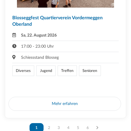
Blosseggfest Quartierverein Vordermeggen
Oberland
Sa, 22. August 2026
17:00 - 23:00 Uhr
Schiessstand Blosseg
Diverses
Jugend
Treffen
Senioren
Mehr erfahren
Vous êtes sur la page
1
Vous êtes sur la page
2
Vous êtes sur la page
3
Vous êtes sur la page
4
Vous êtes sur la page
5
Vous êtes sur la page
6