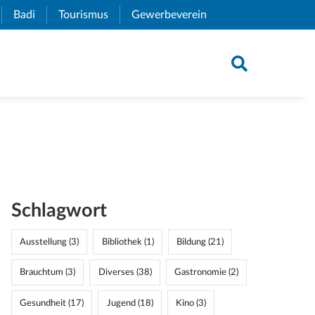
xternal Link)
Badi
(External Link)
Tourismus
(External Link)
Gewerbeverein
(External Link)
Schlagwort
Ausstellung (3)
Bibliothek (1)
Bildung (21)
Brauchtum (3)
Diverses (38)
Gastronomie (2)
Gesundheit (17)
Jugend (18)
Kino (3)