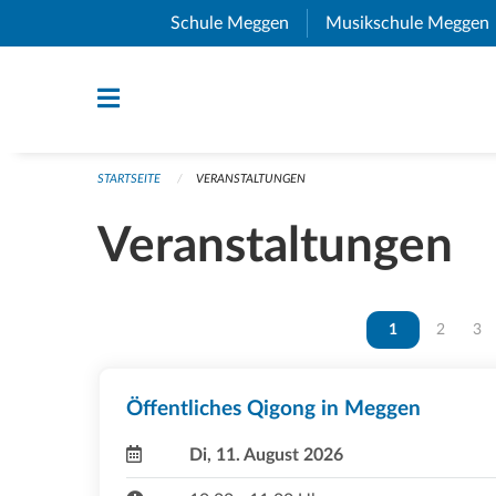
Navigation überspringen
Schule Meggen
(External Link)
Musikschule Meggen
STARTSEITE
VERANSTALTUNGEN
Veranstaltungen
Vous êtes sur la
1
Vous ête
2
Vou
3
Öffentliches Qigong in Meggen
Di, 11. August 2026