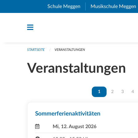
Navigation überspringen
Schule Meggen
(External Link)
Musikschule Meggen
STARTSEITE
VERANSTALTUNGEN
Veranstaltungen
Vous êtes sur la page
1
Vous êtes sur 
2
Vous ête
3
Vou
4
Sommerferienaktivitäten
Mi, 12. August 2026