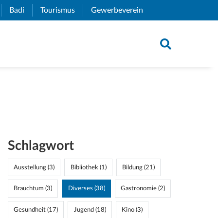
xternal Link)
Badi
(External Link)
Tourismus
(External Link)
Gewerbeverein
(External Link)
Schlagwort
Ausstellung (3)
Bibliothek (1)
Bildung (21)
Brauchtum (3)
Diverses (38)
Gastronomie (2)
Gesundheit (17)
Jugend (18)
Kino (3)