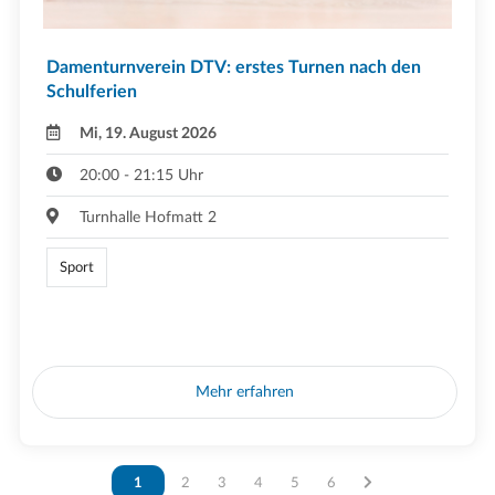
Damenturnverein DTV: erstes Turnen nach den
Schulferien
Mi, 19. August 2026
20:00 - 21:15 Uhr
Turnhalle Hofmatt 2
Sport
Mehr erfahren
Vous êtes sur la page
1
Vous êtes sur la page
2
Vous êtes sur la page
3
Vous êtes sur la page
4
Vous êtes sur la page
5
Vous êtes sur la page
6