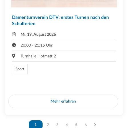
Damenturnverein DTV: erstes Turnen nach den
Schulferien
Mi, 19. August 2026
20:00 - 21:15 Uhr
Turnhalle Hofmatt 2
Sport
Mehr erfahren
Vous êtes sur la page
1
Vous êtes sur la page
2
Vous êtes sur la page
3
Vous êtes sur la page
4
Vous êtes sur la page
5
Vous êtes sur la page
6