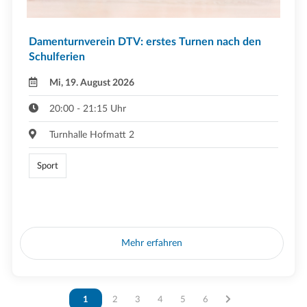
Damenturnverein DTV: erstes Turnen nach den
Schulferien
Mi, 19. August 2026
20:00 - 21:15 Uhr
Turnhalle Hofmatt 2
Sport
Mehr erfahren
Vous êtes sur la page
1
Vous êtes sur la page
2
Vous êtes sur la page
3
Vous êtes sur la page
4
Vous êtes sur la page
5
Vous êtes sur la page
6