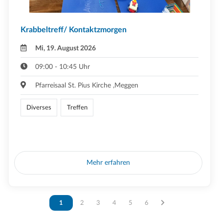
Krabbeltreff/ Kontaktzmorgen
Mi, 19. August 2026
09:00 - 10:45 Uhr
Pfarreisaal St. Pius Kirche ,Meggen
Diverses
Treffen
Mehr erfahren
Vous êtes sur la page
1
Vous êtes sur la page
2
Vous êtes sur la page
3
Vous êtes sur la page
4
Vous êtes sur la page
5
Vous êtes sur la page
6