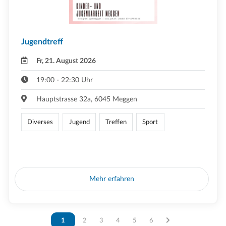
Jugendtreff
Fr, 21. August 2026
19:00 - 22:30 Uhr
Hauptstrasse 32a, 6045 Meggen
Diverses
Jugend
Treffen
Sport
Mehr erfahren
Vous êtes sur la page
1
Vous êtes sur la page
2
Vous êtes sur la page
3
Vous êtes sur la page
4
Vous êtes sur la page
5
Vous êtes sur la page
6