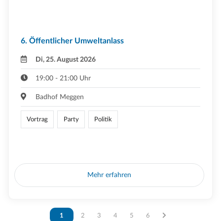
6. Öffentlicher Umweltanlass
Di, 25. August 2026
19:00 - 21:00 Uhr
Badhof Meggen
Vortrag
Party
Politik
Mehr erfahren
Vous êtes sur la page
1
Vous êtes sur la page
2
Vous êtes sur la page
3
Vous êtes sur la page
4
Vous êtes sur la page
5
Vous êtes sur la page
6