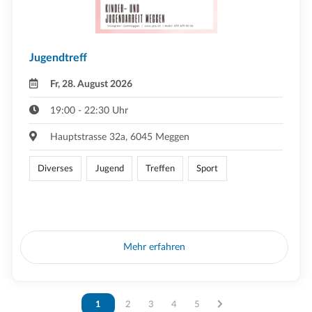
Jugendtreff
Fr, 28. August 2026
19:00 - 22:30 Uhr
Hauptstrasse 32a, 6045 Meggen
Diverses
Jugend
Treffen
Sport
Mehr erfahren
Vous êtes sur la page
1
Vous êtes sur la page
2
Vous êtes sur la page
3
Vous êtes sur la page
4
Vous êtes sur la page
5