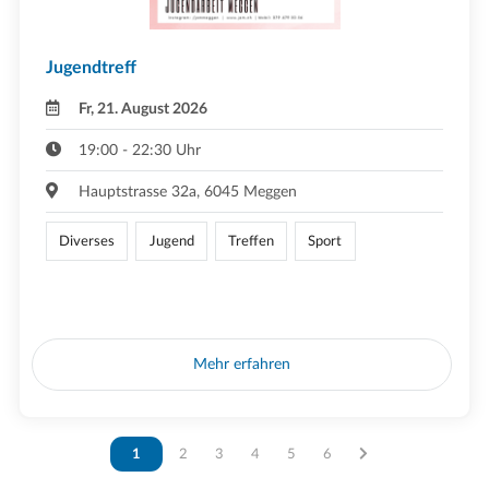
Jugendtreff
Fr, 21. August 2026
19:00 - 22:30 Uhr
Hauptstrasse 32a, 6045 Meggen
Diverses
Jugend
Treffen
Sport
Mehr erfahren
Vous êtes sur la page
1
Vous êtes sur la page
2
Vous êtes sur la page
3
Vous êtes sur la page
4
Vous êtes sur la page
5
Vous êtes sur la page
6