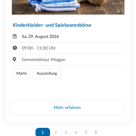
Kinderkleider- und Spielwarenbörse
Sa, 29. August 2026
09:00 - 11:00 Uhr
Gemeindehaus Meggen
Markt
Ausstellung
Mehr erfahren
Vous êtes sur la page
1
Vous êtes sur la page
2
Vous êtes sur la page
3
Vous êtes sur la page
4
Vous êtes sur la page
5