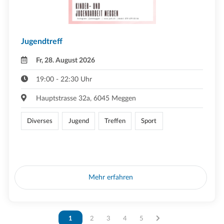
Jugendtreff
Fr, 28. August 2026
19:00 - 22:30 Uhr
Hauptstrasse 32a, 6045 Meggen
Diverses
Jugend
Treffen
Sport
Mehr erfahren
Vous êtes sur la page
1
Vous êtes sur la page
2
Vous êtes sur la page
3
Vous êtes sur la page
4
Vous êtes sur la page
5