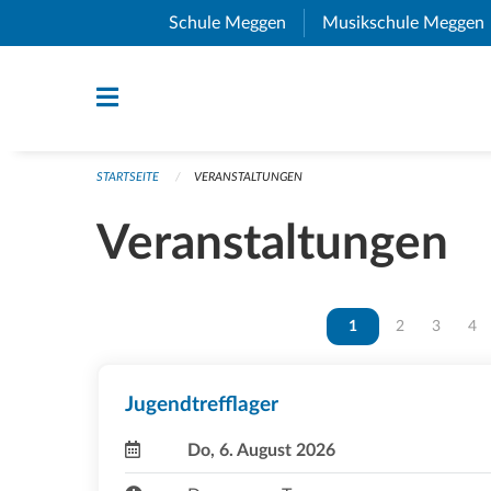
Navigation überspringen
Schule Meggen
(External Link)
Musikschule Meggen
STARTSEITE
VERANSTALTUNGEN
Veranstaltungen
Vous êtes sur la page
1
Vous êtes sur 
2
Vous ête
3
Vou
4
Jugendtrefflager
Do, 6. August 2026