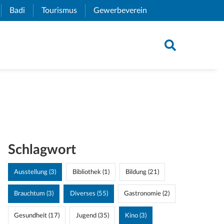
xternal Link)
Badi
(External Link)
Tourismus
(External Link)
Gewerbeverein
(External Link)
Schlagwort
Ausstellung (3)
Bibliothek (1)
Bildung (21)
Brauchtum (3)
Diverses (55)
Gastronomie (2)
Gesundheit (17)
Jugend (35)
Kino (3)