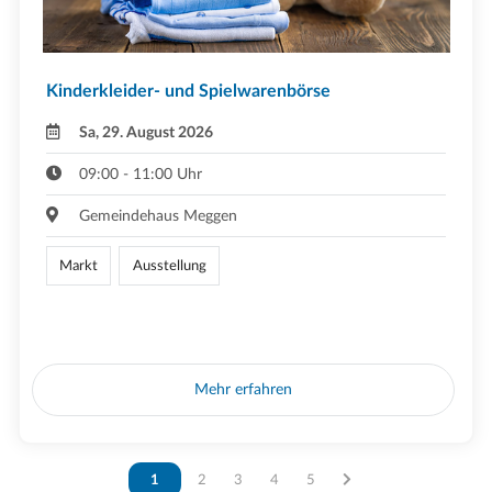
Kinderkleider- und Spielwarenbörse
Sa, 29. August 2026
09:00 - 11:00 Uhr
Gemeindehaus Meggen
Markt
Ausstellung
Mehr erfahren
Vous êtes sur la page
1
Vous êtes sur la page
2
Vous êtes sur la page
3
Vous êtes sur la page
4
Vous êtes sur la page
5