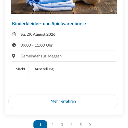
Kinderkleider- und Spielwarenbörse
Sa, 29. August 2026
09:00 - 11:00 Uhr
Gemeindehaus Meggen
Markt
Ausstellung
Mehr erfahren
Vous êtes sur la page
1
Vous êtes sur la page
2
Vous êtes sur la page
3
Vous êtes sur la page
4
Vous êtes sur la page
5