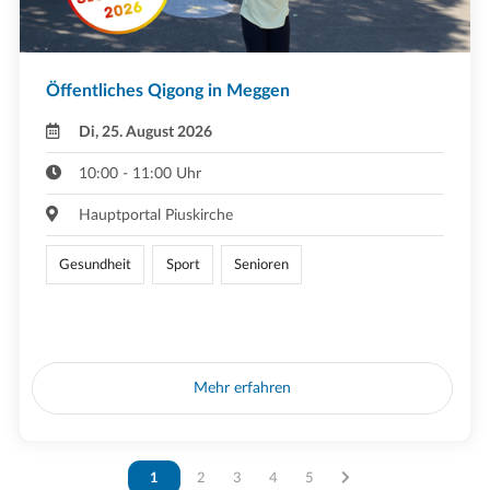
Öffentliches Qigong in Meggen
Di, 25. August 2026
10:00 - 11:00 Uhr
Hauptportal Piuskirche
Gesundheit
Sport
Senioren
Mehr erfahren
Vous êtes sur la page
1
Vous êtes sur la page
2
Vous êtes sur la page
3
Vous êtes sur la page
4
Vous êtes sur la page
5