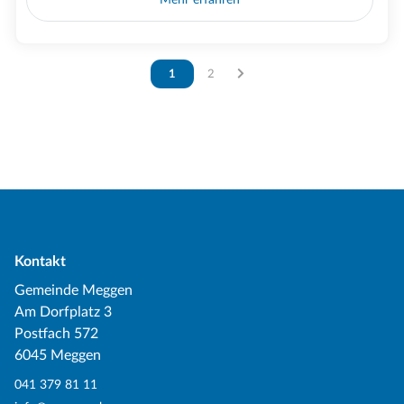
Vous êtes sur la page
1
Vous êtes sur la page
2
Kontakt
Gemeinde Meggen
Am Dorfplatz 3
Postfach 572
6045 Meggen
041 379 81 11