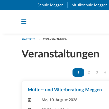
Navigation überspringen
Schule Meggen
(External Link)
Musikschule Meggen
STARTSEITE
VERANSTALTUNGEN
Veranstaltungen
Vous êtes sur la page
1
Vous êtes sur 
2
Vous ête
3
Vou
4
Mütter- und Väterberatung Meggen
Mo, 10. August 2026