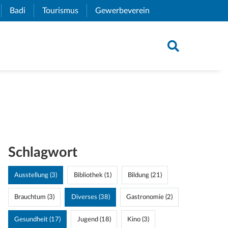
xternal Link)
Badi
(External Link)
Tourismus
(External Link)
Gewerbeverein
(External Link)
Schlagwort
Ausstellung (3)
Bibliothek (1)
Bildung (21)
Brauchtum (3)
Diverses (38)
Gastronomie (2)
Gesundheit (17)
Jugend (18)
Kino (3)