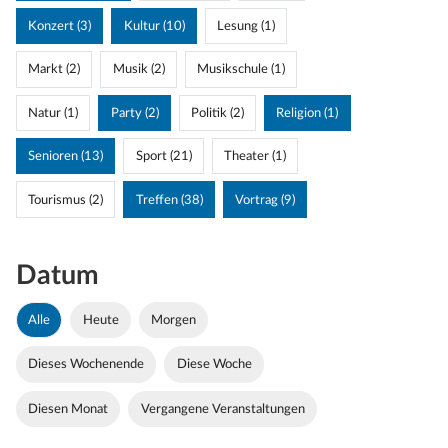
Konzert (3)
Kultur (10)
Lesung (1)
Markt (2)
Musik (2)
Musikschule (1)
Natur (1)
Party (2)
Politik (2)
Religion (1)
Senioren (13)
Sport (21)
Theater (1)
Tourismus (2)
Treffen (38)
Vortrag (9)
Datum
Alle
Heute
Morgen
Dieses Wochenende
Diese Woche
Diesen Monat
Vergangene Veranstaltungen