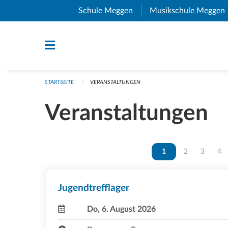
Navigation überspringen
Schule Meggen
(External Link)
Musikschule Meggen
STARTSEITE
VERANSTALTUNGEN
Veranstaltungen
Vous êtes sur la page
1
Vous êtes sur 
2
Vous ête
3
Vou
4
Jugendtrefflager
Do, 6. August 2026