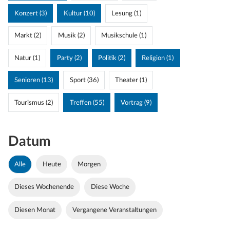
Konzert (3)
Kultur (10)
Lesung (1)
Markt (2)
Musik (2)
Musikschule (1)
Natur (1)
Party (2)
Politik (2)
Religion (1)
Senioren (13)
Sport (36)
Theater (1)
Tourismus (2)
Treffen (55)
Vortrag (9)
Datum
Alle
Heute
Morgen
Dieses Wochenende
Diese Woche
Diesen Monat
Vergangene Veranstaltungen