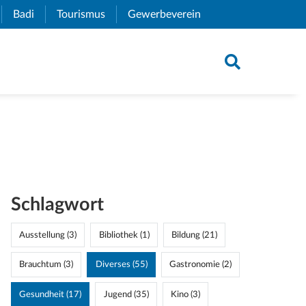
xternal Link)
Badi
(External Link)
Tourismus
(External Link)
Gewerbeverein
(External Link)
Schlagwort
Ausstellung (3)
Bibliothek (1)
Bildung (21)
Brauchtum (3)
Diverses (55)
Gastronomie (2)
Gesundheit (17)
Jugend (35)
Kino (3)