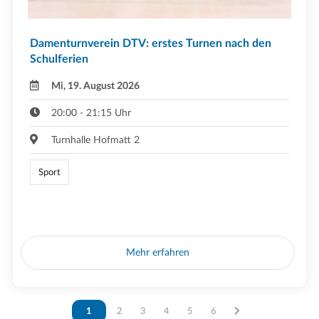
Damenturnverein DTV: erstes Turnen nach den
Schulferien
Mi, 19. August 2026
20:00 - 21:15 Uhr
Turnhalle Hofmatt 2
Sport
Mehr erfahren
Vous êtes sur la page
1
Vous êtes sur la page
2
Vous êtes sur la page
3
Vous êtes sur la page
4
Vous êtes sur la page
5
Vous êtes sur la page
6