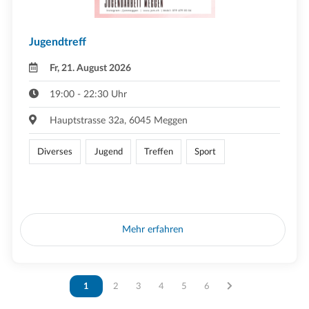
Jugendtreff
Fr, 21. August 2026
19:00 - 22:30 Uhr
Hauptstrasse 32a, 6045 Meggen
Diverses
Jugend
Treffen
Sport
Mehr erfahren
Vous êtes sur la page
1
Vous êtes sur la page
2
Vous êtes sur la page
3
Vous êtes sur la page
4
Vous êtes sur la page
5
Vous êtes sur la page
6