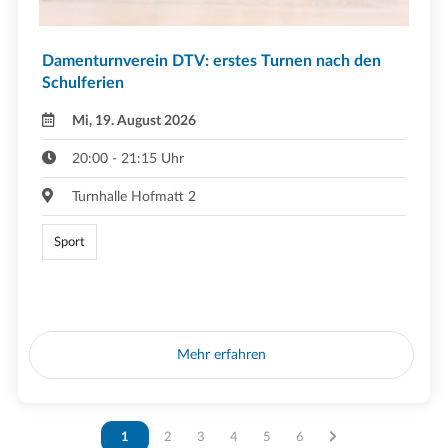
Damenturnverein DTV: erstes Turnen nach den
Schulferien
Mi, 19. August 2026
20:00 - 21:15 Uhr
Turnhalle Hofmatt 2
Sport
Mehr erfahren
Vous êtes sur la page
1
Vous êtes sur la page
2
Vous êtes sur la page
3
Vous êtes sur la page
4
Vous êtes sur la page
5
Vous êtes sur la page
6