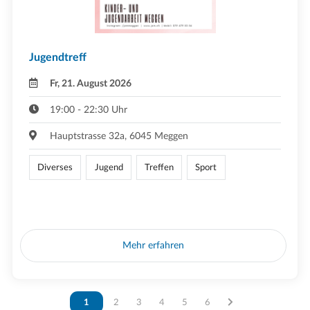
Jugendtreff
Fr, 21. August 2026
19:00 - 22:30 Uhr
Hauptstrasse 32a, 6045 Meggen
Diverses
Jugend
Treffen
Sport
Mehr erfahren
Vous êtes sur la page
1
Vous êtes sur la page
2
Vous êtes sur la page
3
Vous êtes sur la page
4
Vous êtes sur la page
5
Vous êtes sur la page
6