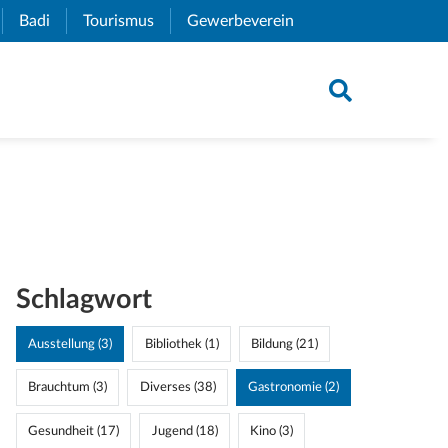
xternal Link)
Badi
(External Link)
Tourismus
(External Link)
Gewerbeverein
(External Link)
Schlagwort
Ausstellung (3)
Bibliothek (1)
Bildung (21)
Brauchtum (3)
Diverses (38)
Gastronomie (2)
Gesundheit (17)
Jugend (18)
Kino (3)