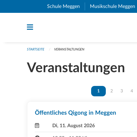
Navigation überspringen
Schule Meggen
(External Link)
Musikschule Meggen
STARTSEITE
VERANSTALTUNGEN
Veranstaltungen
Vous êtes sur la page
1
Vous êtes sur 
2
Vous ête
3
Vou
4
Öffentliches Qigong in Meggen
Di, 11. August 2026