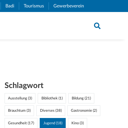
xternal Link)
Badi
(External Link)
Tourismus
(External Link)
Gewerbeverein
(External Link)
Schlagwort
Ausstellung (3)
Bibliothek (1)
Bildung (21)
Brauchtum (3)
Diverses (38)
Gastronomie (2)
Gesundheit (17)
Jugend (18)
Kino (3)