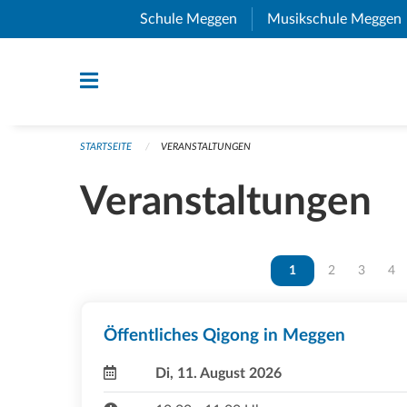
Navigation überspringen
Schule Meggen
(External Link)
Musikschule Meggen
STARTSEITE
VERANSTALTUNGEN
Veranstaltungen
Vous êtes sur la page
1
Vous êtes sur 
2
Vous ête
3
Vou
4
Öffentliches Qigong in Meggen
Di, 11. August 2026