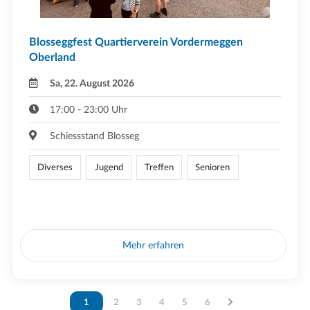
Blosseggfest Quartierverein Vordermeggen
Oberland
Sa, 22. August 2026
17:00 - 23:00 Uhr
Schiessstand Blosseg
Diverses
Jugend
Treffen
Senioren
Mehr erfahren
Vous êtes sur la page
1
Vous êtes sur la page
2
Vous êtes sur la page
3
Vous êtes sur la page
4
Vous êtes sur la page
5
Vous êtes sur la page
6