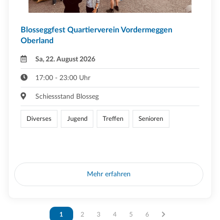
Blosseggfest Quartierverein Vordermeggen
Oberland
Sa, 22. August 2026
17:00 - 23:00 Uhr
Schiessstand Blosseg
Diverses
Jugend
Treffen
Senioren
Mehr erfahren
Vous êtes sur la page
1
Vous êtes sur la page
2
Vous êtes sur la page
3
Vous êtes sur la page
4
Vous êtes sur la page
5
Vous êtes sur la page
6