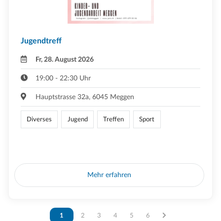
Jugendtreff
Fr, 28. August 2026
19:00 - 22:30 Uhr
Hauptstrasse 32a, 6045 Meggen
Diverses
Jugend
Treffen
Sport
Mehr erfahren
Vous êtes sur la page
1
Vous êtes sur la page
2
Vous êtes sur la page
3
Vous êtes sur la page
4
Vous êtes sur la page
5
Vous êtes sur la page
6