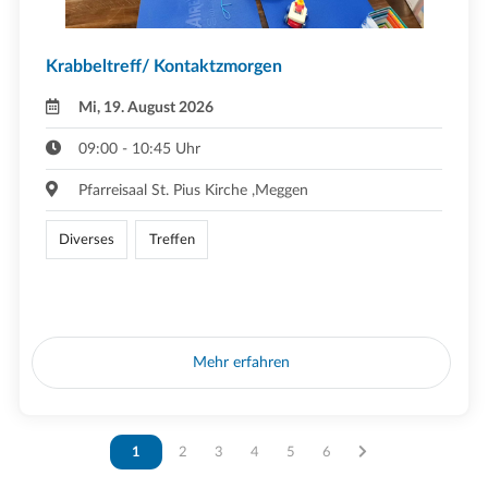
Krabbeltreff/ Kontaktzmorgen
Mi, 19. August 2026
09:00 - 10:45 Uhr
Pfarreisaal St. Pius Kirche ,Meggen
Diverses
Treffen
Mehr erfahren
Vous êtes sur la page
1
Vous êtes sur la page
2
Vous êtes sur la page
3
Vous êtes sur la page
4
Vous êtes sur la page
5
Vous êtes sur la page
6