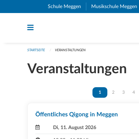
Navigation überspringen
Schule Meggen
(External Link)
Musikschule Meggen
STARTSEITE
VERANSTALTUNGEN
Veranstaltungen
Vous êtes sur la page
1
Vous êtes sur 
2
Vous ête
3
Vou
4
Öffentliches Qigong in Meggen
Di, 11. August 2026