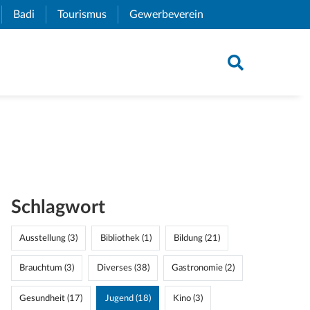
xternal Link)
Badi
(External Link)
Tourismus
(External Link)
Gewerbeverein
(External Link)
Schlagwort
Ausstellung (3)
Bibliothek (1)
Bildung (21)
Brauchtum (3)
Diverses (38)
Gastronomie (2)
Gesundheit (17)
Jugend (18)
Kino (3)