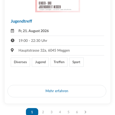
Jugendtreff
Fr, 21. August 2026
19:00 - 22:30 Uhr
Hauptstrasse 32a, 6045 Meggen
Diverses
Jugend
Treffen
Sport
Mehr erfahren
Vous êtes sur la page
1
Vous êtes sur la page
2
Vous êtes sur la page
3
Vous êtes sur la page
4
Vous êtes sur la page
5
Vous êtes sur la page
6