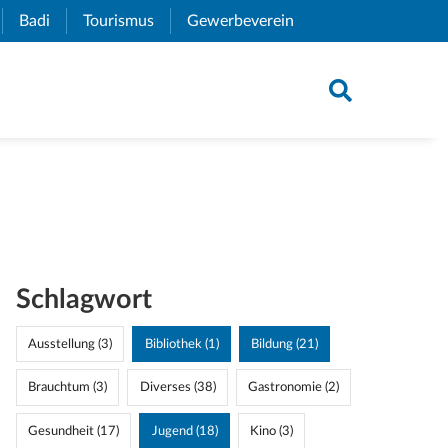
xternal Link)
Badi
(External Link)
Tourismus
(External Link)
Gewerbeverein
(External Link)
Schlagwort
Ausstellung (3)
Bibliothek (1)
Bildung (21)
Brauchtum (3)
Diverses (38)
Gastronomie (2)
Gesundheit (17)
Jugend (18)
Kino (3)