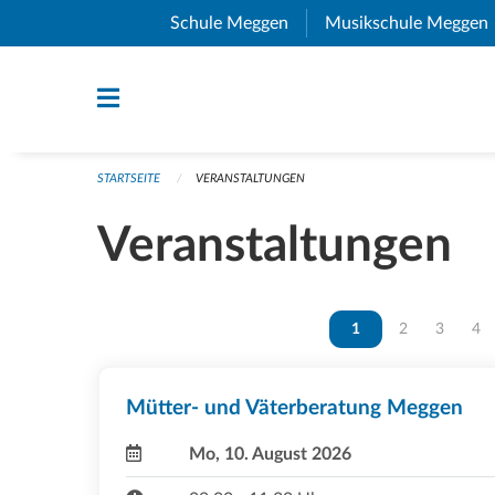
Navigation überspringen
Schule Meggen
(External Link)
Musikschule Meggen
STARTSEITE
VERANSTALTUNGEN
Veranstaltungen
Vous êtes sur la page
1
Vous êtes sur 
2
Vous ête
3
Vou
4
Mütter- und Väterberatung Meggen
Mo, 10. August 2026