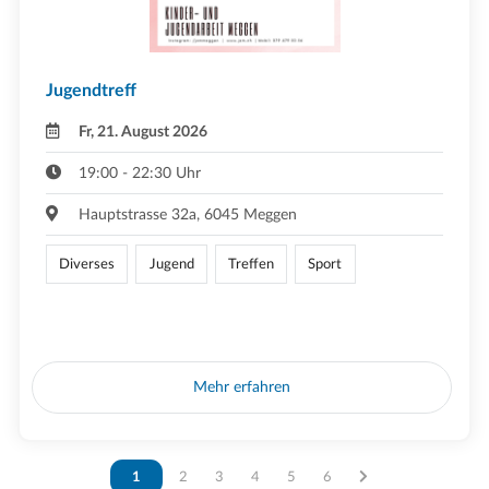
Jugendtreff
Fr, 21. August 2026
19:00 - 22:30 Uhr
Hauptstrasse 32a, 6045 Meggen
Diverses
Jugend
Treffen
Sport
Mehr erfahren
Vous êtes sur la page
1
Vous êtes sur la page
2
Vous êtes sur la page
3
Vous êtes sur la page
4
Vous êtes sur la page
5
Vous êtes sur la page
6