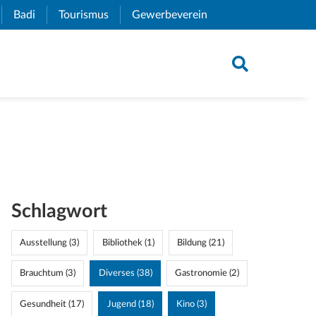
xternal Link)
Badi
(External Link)
Tourismus
(External Link)
Gewerbeverein
(External Link)
Schlagwort
Ausstellung (3)
Bibliothek (1)
Bildung (21)
Brauchtum (3)
Diverses (38)
Gastronomie (2)
Gesundheit (17)
Jugend (18)
Kino (3)