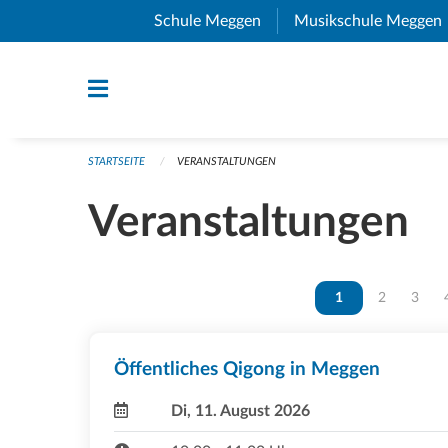
Navigation überspringen
Schule Meggen
(External Link)
Musikschule Meggen
STARTSEITE
VERANSTALTUNGEN
Veranstaltungen
Vous êtes sur la p
1
Vous êtes s
2
Vous ê
3
Öffentliches Qigong in Meggen
Di, 11. August 2026