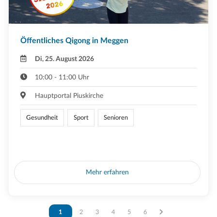
Öffentliches Qigong in Meggen
Di, 25. August 2026
10:00 - 11:00 Uhr
Hauptportal Piuskirche
Gesundheit
Sport
Senioren
Mehr erfahren
Vous êtes sur la page
1
Vous êtes sur la page
2
Vous êtes sur la page
3
Vous êtes sur la page
4
Vous êtes sur la page
5
Vous êtes sur la page
6