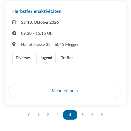
Herbstferienaktivitäten
Sa, 10. Oktober 2026
09:30 - 15:15 Uhr
Hauptstrasse 32a, 6045 Meggen
Diverses
Jugend
Treffen
Mehr erfahren
Vous êtes sur la page
1
Vous êtes sur la page
2
Vous êtes sur la page
3
Vous êtes sur la page
4
Vous êtes sur la page
5
Vous êtes sur la page
6