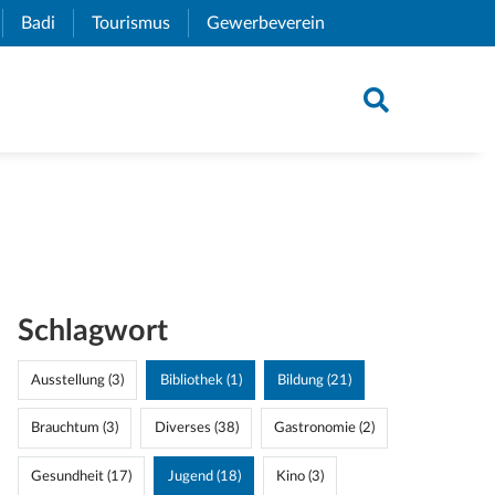
xternal Link)
Badi
(External Link)
Tourismus
(External Link)
Gewerbeverein
(External Link)
Schlagwort
Ausstellung (3)
Bibliothek (1)
Bildung (21)
Brauchtum (3)
Diverses (38)
Gastronomie (2)
Gesundheit (17)
Jugend (18)
Kino (3)