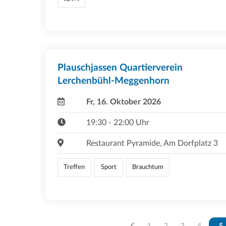
Plauschjassen Quartierverein
Lerchenbühl-Meggenhorn
Fr, 16. Oktober 2026
19:30 - 22:00 Uhr
Restaurant Pyramide, Am Dorfplatz 3
Treffen
Sport
Brauchtum
Vous êtes sur la page
1
Vous êtes sur la pag
2
Vous êtes sur 
3
Vous êtes
4
Vo
5