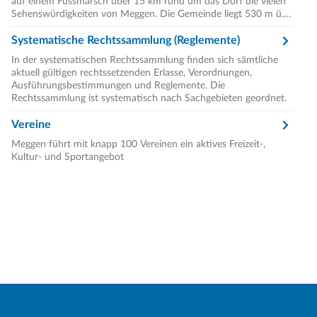
auf einem Fussmarsch über 15 km rund um das Dorf die vielen
Sehenswürdigkeiten von Meggen. Die Gemeinde liegt 530 m ü.
M. (Median) und erstreckt sich über eine Fläche von 7.24 km2
ohne See und 13.93 km2 mit Seegebiet.
Systematische Rechtssammlung (Reglemente)
In der systematischen Rechtssammlung finden sich sämtliche
aktuell gültigen rechtssetzenden Erlasse, Verordnungen,
Ausführungsbestimmungen und Reglemente. Die
Rechtssammlung ist systematisch nach Sachgebieten geordnet.
Vereine
Meggen führt mit knapp 100 Vereinen ein aktives Freizeit-,
Kultur- und Sportangebot