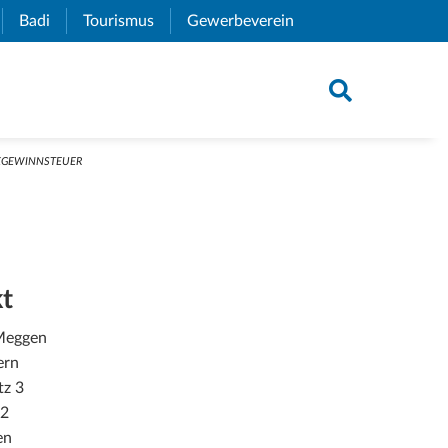
xternal Link)
Badi
(External Link)
Tourismus
(External Link)
Gewerbeverein
(External Link)
GEWINNSTEUER
t
Meggen
ern
tz 3
72
en