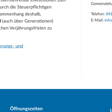
tvermehrende Investitionen zum
Gemeindeha
rch die Steuerpflichtigen
usammenhang deshalb,
Telefon:
041
E-Mail:
inf
d
(auch über Generationen)
chen Verjährungsfristen zu
erungs- und
External Link)
Öffnungszeiten