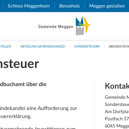
(External Link)
Schloss Meggenhorn
(External Link)
Benzeholz
(External Link)
Meggen gestalten
(E
STELLEN
ABTEILUNG GEMEINDEKANZLEI
SONDERSTEUERN
GRUNDSTÜCK
steuer
ndbuchamt über die
Kontak
Gemeinde 
Sondersteu
indekanzlei eine Aufforderung zur
Am Dorfpla
uererklärung.
Postfach 5
6045 Megg